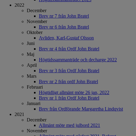
2022
December
Brev nr 7 från John Bratel
November
Brev nr 6 från John Bratel
Oktober
Avliden, Karl-Gustaf Olsson
Juni
Brev nr 4 från Ordf John Bratel
Maj
Högtidssammanträde och decharge 2022
April
Brev nr 3 från Ordf John Bratel
Mars
Brev nr 2 från ordf John Bratel
Februari
Högtidligt allmänt möte 26 jan, 2022
Brev nr 1 från Ordf John Bratel
Januari
Brev från Ordförande Margaretha Lindqvist
2021
December
Allmänt möte med julbord 2021
November