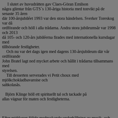
I slutet av huvudrätten gav Claes-Göran Emilson
några glimtar från GTS´s 130-åriga historia med tonvikt på de
senaste 35 åren
där 100-årsjubiléet 1993 var den stora händelsen. Sverker Toreskog
var då
ordförande och höll i alla trådarna. Andra stora jubileumsår var 1998
och 2013
då 105- och 120-års jubiléerna firades med internationella kursdagar
med
tillhörande festligheter.
Och nu var det dags igen med dagens 130-årsjubileum där vår
ordförande
John Bratel lagt ned mycket arbete och hållit i trådarna tillsammans
med
styrelsen.
Till desserten serverades vi Petit choux med
mjölkchokladbavaroise och
saltkolasås.
Björn Klinge höll ett spirituellt tal och tackade på
allas vägnar för maten och festligheterna.
Efter middagen följde medryckande underhållning av musik- och