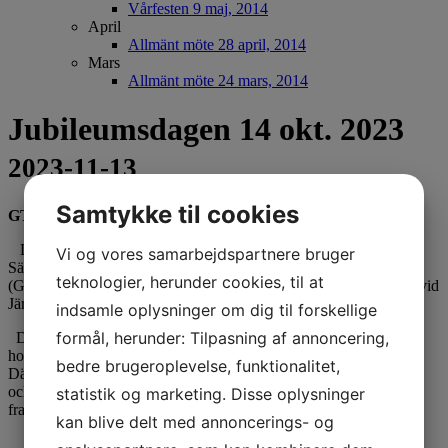
Vårfesten 9 maj, 2014
April
Allmänt möte 28 april, 2014
Mars
Allmänt möte 24 mars, 2014
Jubileumsdagen 14 okt. 2023
2023-11-13
Samtykke til cookies
GTS 130 år
Lördagen den 14 oktober, 2023 firade Göteborgs Tandläkare-
Vi og vores samarbejdspartnere bruger
Sällskap
teknologier, herunder cookies, til at
(GTS) sitt 130-årsjubileum på nyöppnade Clarion Hotell Draken vid
Järntorget.
indsamle oplysninger om dig til forskellige
formål, herunder: Tilpasning af annoncering,
Dagen började redan klockan 8 med registrering
hos Matilda Adolfsson och Maria Nygren i lobbyn på entréplanet.
bedre brugeroplevelse, funktionalitet,
Därefter åkte vi upp till 32 våningen
och föreläsningssalen. Den fullspäckade jubileumskursdagen i
statistik og marketing. Disse oplysninger
framtidens tecken startade halv nio
kan blive delt med annoncerings- og