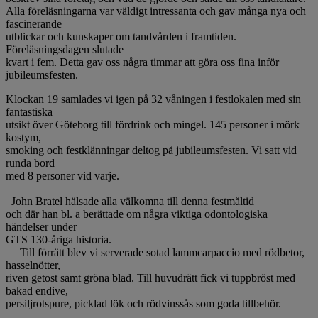
Alla föreläsningarna var väldigt intressanta och gav många nya och
fascinerande
utblickar och kunskaper om tandvården i framtiden.
Föreläsningsdagen slutade
kvart i fem. Detta gav oss några timmar att göra oss fina inför
jubileumsfesten.
Klockan 19 samlades vi igen på 32 våningen i festlokalen med sin
fantastiska
utsikt över Göteborg till fördrink och mingel. 145 personer i mörk
kostym,
smoking och festklänningar deltog på jubileumsfesten. Vi satt vid
runda bord
med 8 personer vid varje.
John Bratel hälsade alla välkomna till denna festmåltid
och där han bl. a berättade om några viktiga odontologiska
händelser under
GTS 130-åriga historia.
Till förrätt blev vi serverade sotad lammcarpaccio med rödbetor,
hasselnötter,
riven getost samt gröna blad. Till huvudrätt fick vi tuppbröst med
bakad endive,
persiljrotspure, picklad lök och rödvinssås som goda tillbehör.