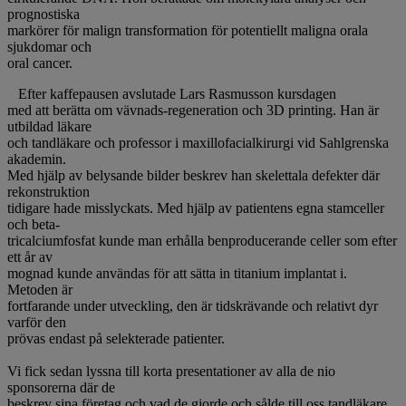
prognostiska
markörer för malign transformation för potentiellt maligna orala
sjukdomar och
oral cancer.
Efter kaffepausen avslutade Lars Rasmusson kursdagen
med att berätta om vävnads-regeneration och 3D printing. Han är
utbildad läkare
och tandläkare och professor i maxillofacialkirurgi vid Sahlgrenska
akademin.
Med hjälp av belysande bilder beskrev han skelettala defekter där
rekonstruktion
tidigare hade misslyckats. Med hjälp av patientens egna stamceller
och beta-
tricalciumfosfat kunde man erhålla benproducerande celler som efter
ett år av
mognad kunde användas för att sätta in titanium implantat i.
Metoden är
fortfarande under utveckling, den är tidskrävande och relativt dyr
varför den
prövas endast på selekterade patienter.
Vi fick sedan lyssna till korta presentationer av alla de nio
sponsorerna där de
beskrev sina företag och vad de gjorde och sålde till oss tandläkare.