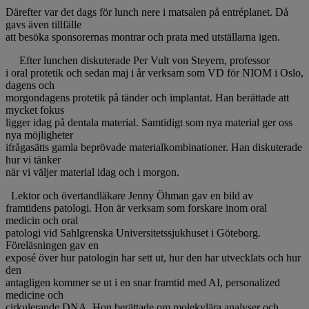
Därefter var det dags för lunch nere i matsalen på entréplanet. Då
gavs även tillfälle
att besöka sponsorernas montrar och prata med utställarna igen.
Efter lunchen diskuterade Per Vult von Steyern, professor
i oral protetik och sedan maj i år verksam som VD för NIOM i Oslo,
dagens och
morgondagens protetik på tänder och implantat. Han berättade att
mycket fokus
ligger idag på dentala material. Samtidigt som nya material ger oss
nya möjligheter
ifrågasätts gamla beprövade materialkombinationer. Han diskuterade
hur vi tänker
när vi väljer material idag och i morgon.
Lektor och övertandläkare Jenny Öhman gav en bild av
framtidens patologi. Hon är verksam som forskare inom oral
medicin och oral
patologi vid Sahlgrenska Universitetssjukhuset i Göteborg.
Föreläsningen gav en
exposé över hur patologin har sett ut, hur den har utvecklats och hur
den
antagligen kommer se ut i en snar framtid med AI, personalized
medicine och
cirkulerande DNA. Hon berättade om molekylära analyser och