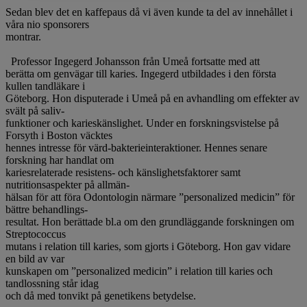
Sedan blev det en kaffepaus då vi även kunde ta del av innehållet i
våra nio sponsorers
montrar.
Professor Ingegerd Johansson från Umeå fortsatte med att
berätta om genvägar till karies. Ingegerd utbildades i den första
kullen tandläkare i
Göteborg. Hon disputerade i Umeå på en avhandling om effekter av
svält på saliv-
funktioner och karieskänslighet. Under en forskningsvistelse på
Forsyth i Boston väcktes
hennes intresse för värd-bakterieinteraktioner. Hennes senare
forskning har handlat om
kariesrelaterade resistens- och känslighetsfaktorer samt
nutritionsaspekter på allmän-
hälsan för att föra Odontologin närmare ”personalized medicin” för
bättre behandlings-
resultat. Hon berättade bl.a om den grundläggande forskningen om
Streptococcus
mutans i relation till karies, som gjorts i Göteborg. Hon gav vidare
en bild av var
kunskapen om ”personalized medicin” i relation till karies och
tandlossning står idag
och då med tonvikt på genetikens betydelse.