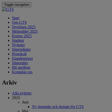
Toggle navigation
Start
Om GTS
Styrelsen 2025
Mötestider 2025
Kurser 2025
Stadgar
Nyheter
Stipendiater
Protokoll
Elanderpriset
Stipendier
Bli medlem
Kontakta oss
Arkiv
Alla nyheter
2025
Juni
Ny hemsida och domän för GTS
Maj