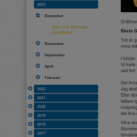
2023
December
Ordföra
Brev nr 2, 2023 från
Bästa G
John Bratel
Två år g
November
mina två
September
I början
Vi hade 
April
vad for
Februari
Det finn
Jag skal
2022
Efter l
2021
källare 
2020
invignin
det fina 
2019
Våra eko
2018
Styrelse
2017
förvaltn