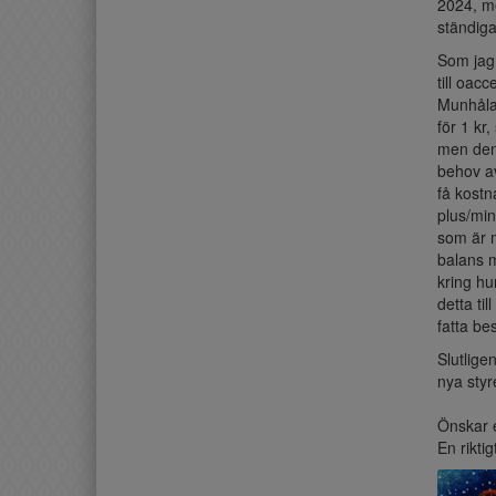
2024, me
ständiga 
Som jag 
till oacc
Munhålan
för 1 kr
men den 
behov av
få kostn
plus/min
som är m
balans m
kring hu
detta ti
fatta bes
Slutlige
nya styr
Önskar e
En riktig