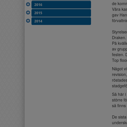
de komm
2016
Våra kas
2015
gav Hand
förvaltn
2014
Styrelse
Draken. 
På kväll
av grupp
festen. 
Top floo
Något vi
revision
röstade
stadgefö
Så här i
större f
så finns
De sista
undersko