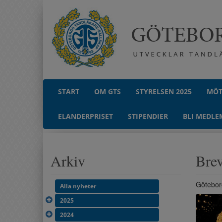
START
OM GTS
STYRELSEN 2025
MÖT
ELANDERPRISET
STIPENDIER
BLI MEDLE
Arkiv
Brev
Götebor
Alla nyheter
2025
2024