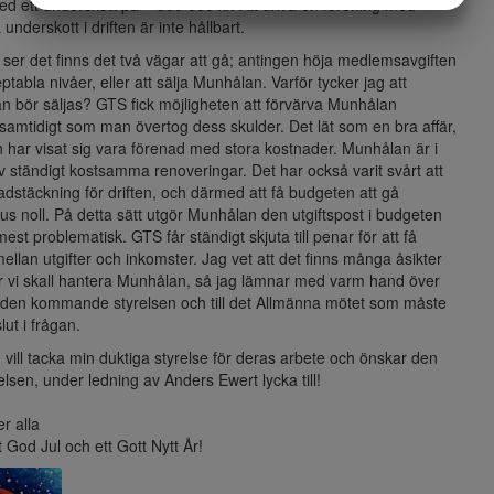
d ett underskott på – 500 000 kr. Att driva en förening med
underskott i driften är inte hållbart.
MARKETING
STATISTIK
ser det finns det två vägar att gå; antingen höja medlemsavgiften
eptabla nivåer, eller att sälja Munhålan. Varför tycker jag att
 bör säljas? GTS fick möjligheten att förvärva Munhålan
, samtidigt som man övertog dess skulder. Det lät som en bra affär,
har visat sig vara förenad med stora kostnader. Munhålan är i
 ständigt kostsamma renoveringar. Det har också varit svårt att
adstäckning för driften, och därmed att få budgeten att gå
us noll. På detta sätt utgör Munhålan den utgiftspost i budgeten
est problematisk. GTS får ständigt skjuta till penar för att få
ellan utgifter och inkomster. Jag vet att det finns många åsikter
r vi skall hantera Munhålan, så jag lämnar med varm hand över
ll den kommande styrelsen och till det Allmänna mötet som måste
lut i frågan.
n vill tacka min duktiga styrelse för deras arbete och önskar den
elsen, under ledning av Anders Ewert lycka till!
r alla
t God Jul och ett Gott Nytt År!