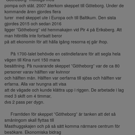
pompa och ståt. 2007 återkom skeppet till Göteborg. Under de
kommande åren gjordes flera
turer med skeppet ute i Europa och till Baltikum. Den sista
gjordes 2015 och sedan 2016
ligger ”Götheborg” vid hemmakajen vid Pir 4 på Eriksberg. Att
man hitintills inte fortsatt beror
på att ekonomin för att hålla igång resorna ej går ihop.
På 1700-talet behövde en ostindiefarare för att segla hela
vägen till Kina runt 150 mans
besättning. På nuvarande skeppet ”Götheborg” var de ca 80
personer varav hälften var kvinnor
och hälften män. Hälften var oerfarna till sjöss och hälften var
erfarna. Alla var tvungna att visa
att de vågade och kunde klättra upp i riggen. De arbetade i lag
med 3 skift om 4 timmar,
dvs 2 pass per dygn.
Framtiden för skeppet ”Götheborg” är tanken att det så
småningom skall flyttas till
Masthuggskajen och på så sätt komma närmare centrum för
besökare. Ekonomiska bidrag