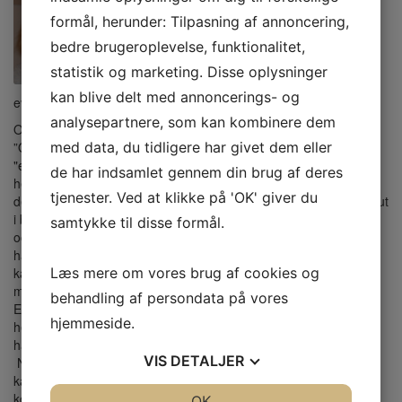
formål, herunder: Tilpasning af annoncering,
Kvällen förläsare var Cecilia Bothorp,
bedre brugeroplevelse, funktionalitet,
statistik og marketing. Disse oplysninger
kan blive delt med annoncerings- og
eventansvarig på Svenska
analysepartnere, som kan kombinere dem
Ostindiska Companiet sedan många år. Hon berättade om
”Ostindiefararen Götheborg –
med data, du tidligere har givet dem eller
"ett äventyr”. Kompaniets många båtar hade Göteborg som
de har indsamlet gennem din brug af deres
hemmahamn trots att inget av
tjenester. Ved at klikke på 'OK' giver du
dem var byggd i staden. Ute i Europa hade porslinsfebern brutit ut
i början på 1600-talet
samtykke til disse formål.
och de flesta ostindiska kompanierna startade då och började
handel med orienten. Porslinet
kallades även för det vita guldet och inhandlades och prydde
Læs mere om vores brug af cookies og
många slott och herresäten i
behandling af persondata på vores
Europa. Det svenska ostindiska kompaniet bildades 1731 av tre
hjemmeside.
herrar, Colin Campbell, som
hade kunskap om handel och andra ostindiska kompanier,
VIS
DETALJER
Nicklas Sahlgren som tillhandhöll
kapitalet och Heindrich König, som hade kontakterna. Ostindiska
kompaniet verkade sedan
JA
NEJ
OK
JA
NEJ