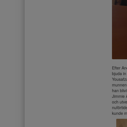
Efter An
bjuda in
Yousafza
munnen 
han bliv
Jimmie Å
och utve
nuförtid
kunde ma