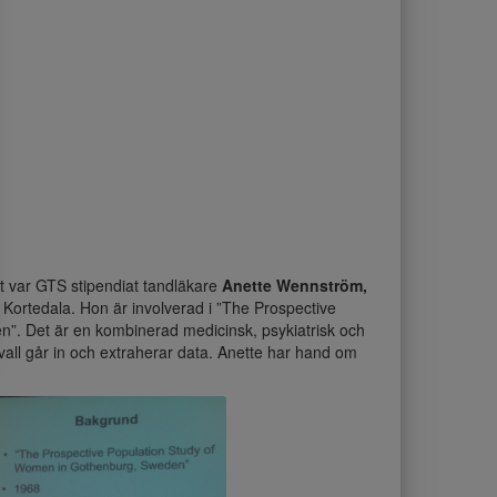
ut var GTS stipendiat tandläkare
Anette Wennström,
 Kortedala. Hon är involverad i ”The Prospective
”. Det är en kombinerad medicinsk, psykiatrisk och
vall går in och extraherar data. Anette har hand om