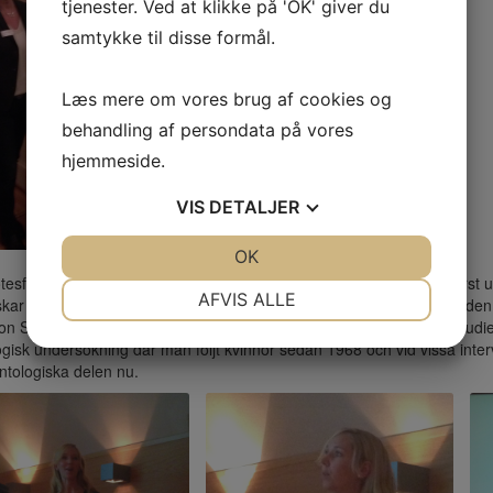
tjenester. Ved at klikke på 'OK' giver du
samtykke til disse formål.
Læs mere om vores brug af cookies og
behandling af persondata på vores
hjemmeside.
VIS
DETALJER
JA
NEJ
OK
JA
NEJ
tesförhandlingarna fick vi höra på två intressanta föreläsningar. Först 
NØDVENDIGE
PRÆFERENCER
AFVIS ALLE
kar på deltid och övriga tiden arbetar som tandläkare i Folktandvården
on Study of Women in Gothenburg, Sweden”, även kallad ”kvinnostudien
JA
NEJ
JA
NEJ
gisk undersökning där man följt kvinnor sedan 1968 och vid vissa inter
MARKETING
STATISTIK
tologiska delen nu.