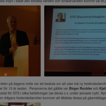
es insyn i både den kliniska världen och forskarvärlden kommit väl till 
nkten på dagens möte var att besluta om att utse två ny hedersledamöter
r för 15 år sedan. Personerna det gällde var
Birger Rockler
och
Kje
betat för GTS i olika befattningar (se deras c.v. under senaste nytt). Nyt
en tidigare hedersledamöter kommer att tilldelas dessa på gåsmiddag