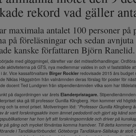
kade rekord vad gäller an
ar maximala antalet 100 personer på pla
na på föreläsningar och sedan avnjuta
ade kanske författaren Björn Ranelid.
började med glöggmingel, därefter var det mötesförhandlingar. Ordfö
 aktiviteterna på GTS, nya medlemmar valdes in och vi fastställde at
t i år. Vice kassaförvaltare
Birger Rockler
redovisade 2015 års budget 
de Niklas Häggström från valnämnden deras förslag för poster för näst
de docent Ted Lundgren från stipendienämnden vilka som har tilldelats
unkt på dagordningen var årets
Elanderpristagare.
Stipendienämnden k
derpriset ska gå till professor Gunilla Klingberg. Hon kommer vid högt
ing och ta emot priset. Motiveringen löd: ”
Professor Gunilla Klingberg 
 av år varit forskningsaktiv inom ämnet pedodonti och gjort sig känd som
gspublikationer har hon lyft sitt forskningsområde och driver på kunskap
är på gång och mycket förväntas komma framöver. Till detta kommer 
örande i Tandläkarförbundet. Göteborgs Tandläkare-Sällskap är stolt 