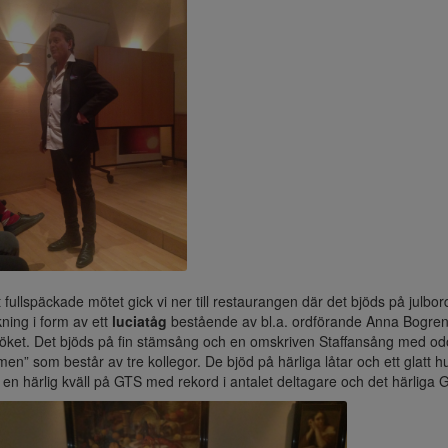
t fullspäckade mötet gick vi ner till restaurangen där det bjöds på julbo
ning i form av ett
luciatåg
bestående av bl.a. ordförande Anna Bogren
köket. Det bjöds på fin stämsång och en omskriven Staffansång med odo
en” som består av tre kollegor. De bjöd på härliga låtar och ett glatt h
 en härlig kväll på GTS med rekord i antalet deltagare och det härliga G