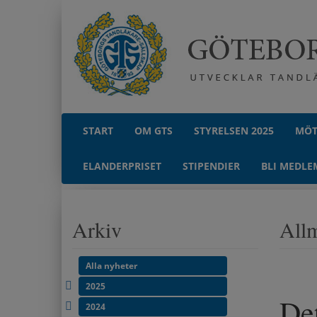
START
OM GTS
STYRELSEN 2025
MÖT
ELANDERPRISET
STIPENDIER
BLI MEDLE
Arkiv
Allm
Alla nyheter
2025
De
2024