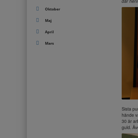
där henn
Oktober
Maj
April
Mars
Sista pu
hände va
30 år ar
guld. Äv