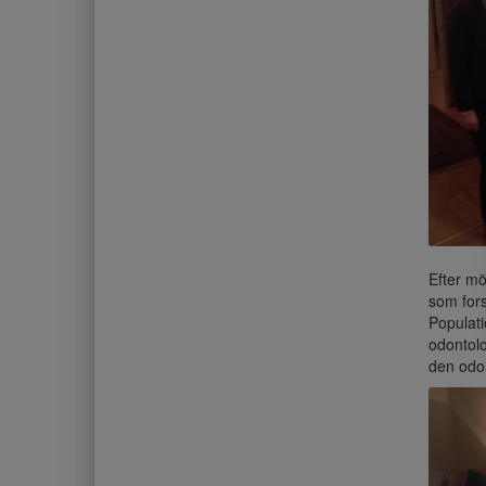
Efter mö
som fors
Populati
odontolo
den odon