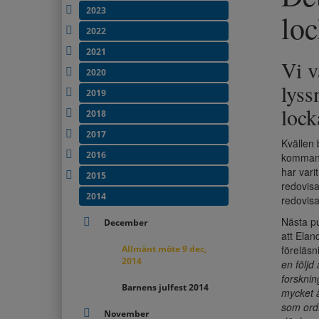
2023
loc
2022
2021
Vi v
2020
lyss
2019
lock
2018
2017
Kvällen 
2016
kommande
har vari
2015
redovisa
2014
redovisa
Nästa p
December
att Elan
Allmänt möte 9 dec,
föreläsn
2014
en följd
forsknin
Barnens julfest 2014
mycket 
som ordf
November