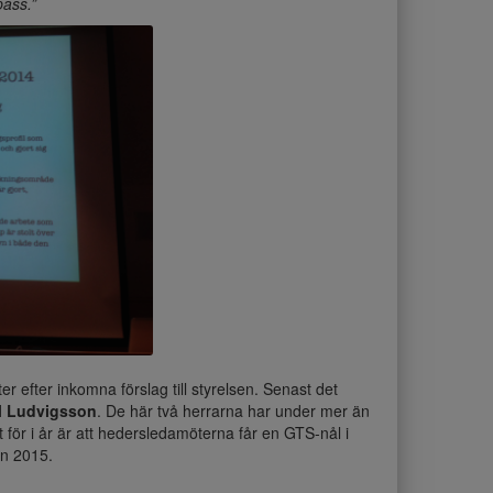
pass.”
 efter inkomna förslag till styrelsen. Senast det
ll Ludvigsson
. De här två herrarna har under mer än
t för i år är att hedersledamöterna får en GTS-nål i
en 2015.