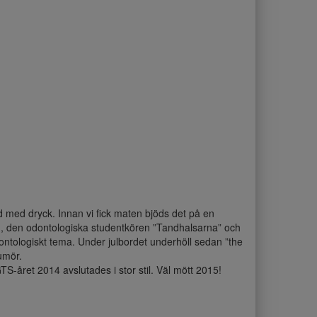
rd med dryck. Innan vi fick maten bjöds det på en
, den odontologiska studentkören ”Tandhalsarna” och
ntologiskt tema. Under julbordet underhöll sedan ”the
umör.
TS-året 2014 avslutades i stor stil. Väl mött 2015!