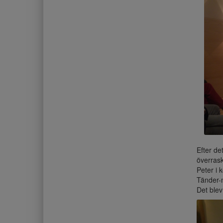
Efter de
överrask
Peter i 
Tänder-m
Det blev