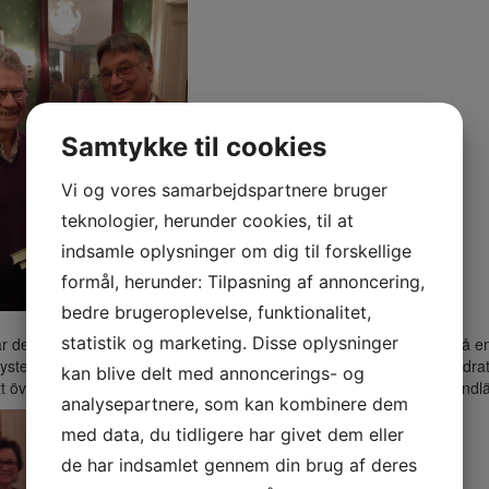
Samtykke til cookies
Vi og vores samarbejdspartnere bruger
teknologier, herunder cookies, til at
indsamle oplysninger om dig til forskellige
formål, herunder: Tilpasning af annoncering,
bedre brugeroplevelse, funktionalitet,
statistik og marketing. Disse oplysninger
r denna dag sponsrat av Dentsply Implants. Lena Sandberg bjöd på en 
system med nya färgkodningar och hon berättade att ”ALLT är förändrat
kan blive delt med annoncerings- og
att överskåda med samma färgkodningar genom hela kedjan med tandläk
analysepartnere, som kan kombinere dem
med data, du tidligere har givet dem eller
de har indsamlet gennem din brug af deres