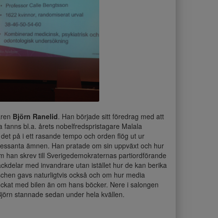
aren
Björn Ranelid
. Han började sitt föredrag med att
fanns bl.a. årets nobelfredspristagare Malala
det på i ett rasande tempo och orden flög ut ur
ressanta ämnen. Han pratade om sin uppväxt och hur
m han skrev till Sverigedemokraternas partiordförande
ckdelar med invandrare utan istället hur de kan berika
anschen gavs naturligtvis också och om hur media
krockat med bilen än om hans böcker. Nere i salongen
Björn stannade sedan under hela kvällen.