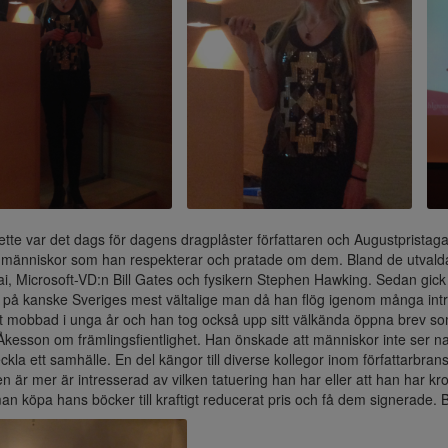
ette var det dags för dagens dragplåster författaren och Augustpristag
 människor som han respekterar och pratade om dem. Bland de utvalda 
i, Microsoft-VD:n Bill Gates och fysikern Stephen Hawking. Sedan gick 
på kanske Sveriges mest vältalige man då han flög igenom många int
it mobbad i unga år och han tog också upp sitt välkända öppna brev so
kesson om främlingsfientlighet. Han önskade att människor inte ser na
ckla ett samhälle. En del kängor till diverse kollegor inom författarbr
en är mer är intresserad av vilken tatuering han har eller att han har 
n köpa hans böcker till kraftigt reducerat pris och få dem signerade. 