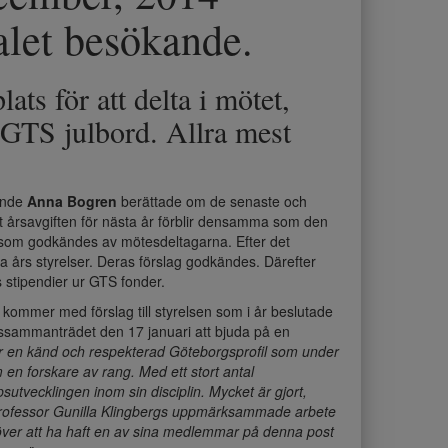
talet besökande.
ts för att delta i mötet,
 GTS julbord. Allra mest
rande
Anna Bogren
berättade om de senaste och
t årsavgiften för nästa år förblir densamma som den
som godkändes av mötesdeltagarna. Efter det
a års styrelser. Deras förslag godkändes. Därefter
 stipendier ur GTS fonder.
ommer med förslag till styrelsen som i år beslutade
idssammanträdet den 17 januari att bjuda på en
är en känd och respekterad Göteborgsprofil som under
 en forskare av rang. Med ett stort antal
sutvecklingen inom sin disciplin. Mycket är gjort,
professor Gunilla Klingbergs uppmärksammade arbete
över att ha haft en av sina medlemmar på denna post