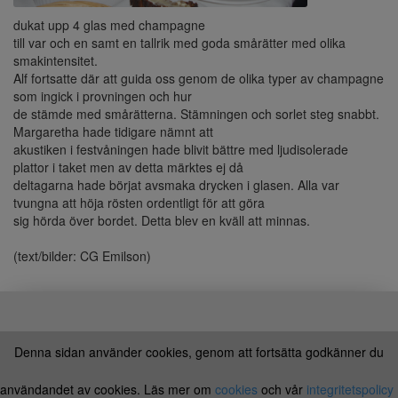
dukat upp 4 glas med champagne
till var och en samt en tallrik med goda smårätter med olika
smakintensitet.
Alf fortsatte där att guida oss genom de olika typer av champagne
som ingick i provningen och hur
de stämde med smårätterna. Stämningen och sorlet steg snabbt.
Margaretha hade tidigare nämnt att
akustiken i festvåningen hade blivit bättre med ljudisolerade
plattor i taket men av detta märktes ej då
deltagarna hade börjat avsmaka drycken i glasen. Alla var
tvungna att höja rösten ordentligt för att göra
sig hörda över bordet. Detta blev en kväll att minnas.
(text/bilder: CG Emilson)
© 2025 Göteborgs Tandläkare-Sällskap |
Denna sidan använder cookies, genom att fortsätta godkänner du
Erik Dahlbergsgatan 9, 411 26, Göteborg |
användandet av cookies. Läs mer om
Tel: 031-711 91 74 |
info@gtskansli.se
cookies
och vår
integritetspolicy