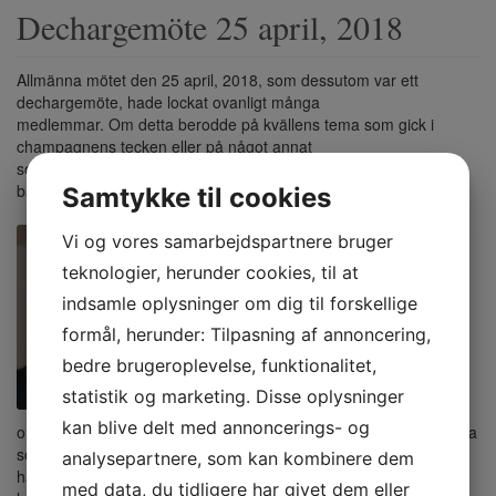
Dechargemöte 25 april, 2018
Allmänna mötet den 25 april, 2018, som dessutom var ett
dechargemöte, hade lockat ovanligt många
medlemmar. Om detta berodde på kvällens tema som gick i
champagnens tecken eller på något annat
som lockade är svårt att svara på. Över 90 medlemmar hade
bänkat sig i föreläsningssalen när
Samtykke til cookies
Vi og vores samarbejdspartnere bruger
teknologier, herunder cookies, til at
indsamle oplysninger om dig til forskellige
formål, herunder: Tilpasning af annoncering,
bedre brugeroplevelse, funktionalitet,
statistik og marketing. Disse oplysninger
kan blive delt med annoncerings- og
ordföranden Margaretha Lindqvist med Catharina Hall vid sin sida
som tillfällig sekreterare
analysepartnere, som kan kombinere dem
hälsade oss alla välkomna. Margaretha berättade att samtliga
med data, du tidligere har givet dem eller