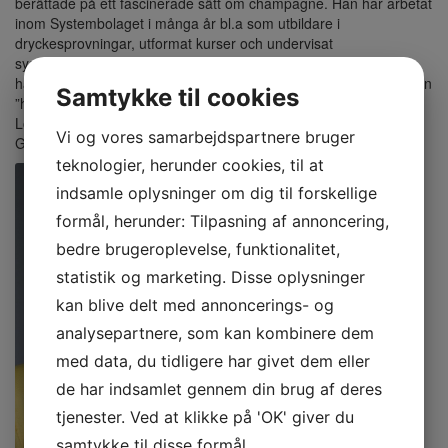
berättade på ett fascinerade sätt om champagne. Han har arbetat
inom Systembolaget i många år bl.a som utbildare i
dryckesprovningar, utformat kurser och undervisat
systembolagspersonalen i mat- och dryckeskombinationer. Han
har vidare samarbetat med mästerkockar och erhållit utmärkelsen
Samtykke til cookies
”higher Certificate Examination”, Wine & Spirit Education i
London. Undervisar numera även på Institutionen för
Vi og vores samarbejdspartnere bruger
Geovetenskap vid Göteborgs universitet.
teknologier, herunder cookies, til at
indsamle oplysninger om dig til forskellige
formål, herunder: Tilpasning af annoncering,
bedre brugeroplevelse, funktionalitet,
statistik og marketing. Disse oplysninger
kan blive delt med annoncerings- og
analysepartnere, som kan kombinere dem
med data, du tidligere har givet dem eller
de har indsamlet gennem din brug af deres
tjenester. Ved at klikke på 'OK' giver du
samtykke til disse formål.