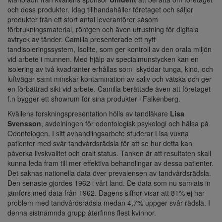
och dess produkter. Idag tillhandahåller företaget och säljer
produkter från ett stort antal leverantörer såsom
förbrukningsmaterial, röntgen och även utrustning för digitala
avtryck av tänder. Camilla presenterade ett nytt
tandisoleringssystem, Isolite, som ger kontroll av den orala miljön
vid arbete i munnen. Med hjälp av specialmunstycken kan en
isolering av två kvadranter erhållas som skyddar tunga, kind, och
luftvägar samt minskar kontamination av saliv och vätska och ger
en förbättrad sikt vid arbete. Camilla berättade även att företaget
f.n bygger ett showrum för sina produkter i Falkenberg.
Kvällens forskningspresentation hölls av tandläkare
Lisa
Svensson
, avdelningen för odontologisk psykologi och hälsa på
Odontologen. I sitt avhandlingsarbete studerar Lisa vuxna
patienter med svår tandvårdsrädsla för att se hur detta kan
påverka livskvalitet och oralt status. Tanken är att resultaten skall
kunna leda fram till mer effektiva behandlingar av dessa patienter.
Det saknas nationella data över prevalensen av tandvårdsrädsla.
Den senaste gjordes 1962 i vårt land. De data som nu samlats in
jämförs med data från 1962. Dagens siffror visar att 81% ej har
problem med tandvårdsrädsla medan 4,7% uppger svår rädsla. I
denna sistnämnda grupp återfinns flest kvinnor.