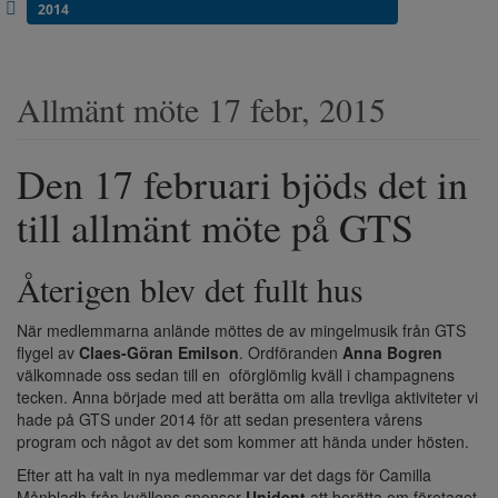
2014
Allmänt möte 17 febr, 2015
Den 17 februari bjöds det in
till allmänt möte på GTS
Återigen blev det fullt hus
När medlemmarna anlände möttes de av mingelmusik från GTS
flygel av
Claes-Göran Emilson
. Ordföranden
Anna Bogren
välkomnade oss sedan till en oförglömlig kväll i champagnens
tecken. Anna började med att berätta om alla trevliga aktiviteter vi
hade på GTS under 2014 för att sedan presentera vårens
program och något av det som kommer att hända under hösten.
Efter att ha valt in nya medlemmar var det dags för Camilla
Månbladh från kvällens sponsor
Unident
att berätta om företaget