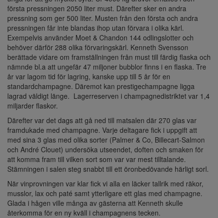
första pressningen 2050 liter must. Därefter sker en andra
pressning som ger 500 liter. Musten från den första och andra
pressningen får inte blandas ihop utan förvara i olika kärl.
Exempelvis använder Moet & Chandon 144 odlingslotter och
behöver därför 288 olika förvaringskärl. Kenneth Svensson
berättade vidare om framställningen från must till färdig flaska och
nämnde bl.a att ungefär 47 miljoner bubblor finns i en flaska. Tre
år var lagom tid för lagring, kanske upp till 5 år för en
standardchampagne. Däremot kan prestigechampagne ligga
lagrad väldigt länge. Lagerreserven i champagnedistriktet var 1,4
miljarder flaskor.
Därefter var det dags att gå ned till matsalen där 270 glas var
framdukade med champagne. Varje deltagare fick i uppgift att
med sina 3 glas med olika sorter (Palmer & Co, Billecart-Salmon
och André Clouet) undersöka utseendet, doften och smaken för
att komma fram till vilken sort som var var mest tilltalande.
Stämningen i salen steg snabbt till ett öronbedövande härligt sorl.
När vinprovningen var klar fick vi alla en läcker tallrik med räkor,
musslor, lax och paté samt ytterligare ett glas med champagne.
Glada i hågen ville många av gästerna att Kenneth skulle
återkomma för en ny kväll i champagnens tecken.