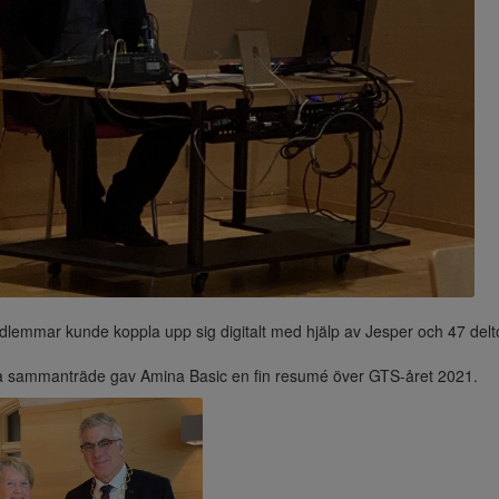
emmar kunde koppla upp sig digitalt med hjälp av Jesper och 47 delt
ta sammanträde gav Amina Basic en fin resumé över GTS-året 2021.