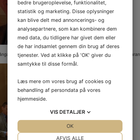
bedre brugeroplevelse, funktionalitet,
statistik og marketing. Disse oplysninger
kan blive delt med annoncerings- og
analysepartnere, som kan kombinere dem
med data, du tidligere har givet dem eller
de har indsamlet gennem din brug af deres
ångade genast allas intresse då han berättade om ”Pandemi och karan
tjenester. Ved at klikke på 'OK' giver du
samtykke til disse formål.
Læs mere om vores brug af cookies og
behandling af persondata på vores
hjemmeside.
VIS
DETALJER
JA
NEJ
OK
JA
NEJ
NØDVENDIGE
PRÆFERENCER
AFVIS ALLE