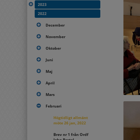
2023
2022
December
November
Oktober
Juni
Maj
April
Mars
Februari
Högtidligt allmänt
möte 26 jan, 2022
Brev nr 1 från Ordf
John Bratel