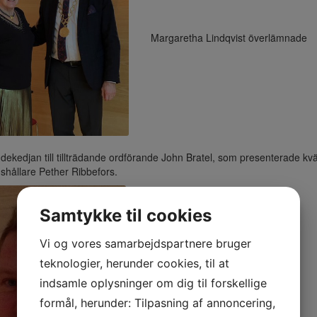
Margaretha Lindqvist överlämnade
dekedjan till tillträdande ordförande John Bratel, som presenterade kvä
shållare Pether Ribbefors.
Samtykke til cookies
Vi og vores samarbejdspartnere bruger
teknologier, herunder cookies, til at
indsamle oplysninger om dig til forskellige
formål, herunder: Tilpasning af annoncering,