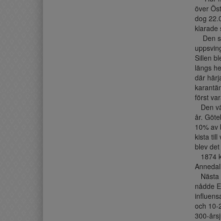
över Öst
dog 22.
klarade 
Den stor
uppsving 
Sillen b
längs he
där härj
karantän
först va
Den värs
år. Göte
10% av b
kista ti
blev det
1874 ko
Annedal
Nästa s
nådde Eu
influens
och 10-2
300-årsju