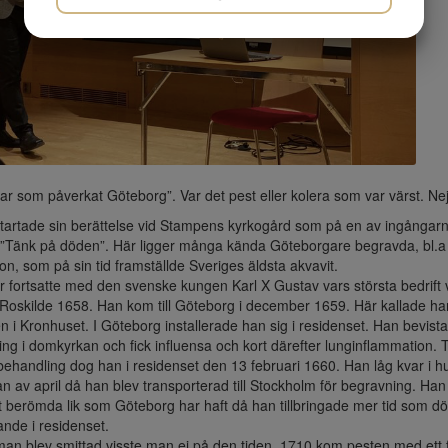
JA
NEJ
JA
NEJ
MARKETING
STATISTIK
r som påverkat Göteborg”. Var det pest eller kolera som var värst. Nej
tartade sin berättelse vid Stampens kyrkogård som på en av ingångar
 ”Tänk på döden”. Här ligger många kända Göteborgare begravda, bl.a
n, som på sin tid framställde Sveriges äldsta akvavit.
ortsatte med den svenske kungen Karl X Gustav vars största bedrift 
 Roskilde 1658. Han kom till Göteborg i december 1659. Här kallade ha
n i Kronhuset. I Göteborg installerade han sig i residenset. Han bevist
ng i domkyrkan och fick influensa och kort därefter lunginflammation. T
rbehandling dog han i residenset den 13 februari 1660. Han låg kvar i h
örjan av april då han blev transporterad till Stockholm för begravning. Han
 berömda lik som Göteborg har haft då han tillbringade mer tid som d
nde i residenset.
 blev smittad visste man ej på den tiden. 1710 kom pesten med ett f