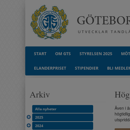
START
OM GTS
STYRELSEN 2025
MÖT
ELANDERPRISET
STIPENDIER
BLI MEDLE
Arkiv
Högt
Även i å
Alla nyheter
högtidli
2025
utspridd
2024