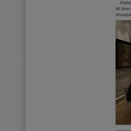
Pether 
Att även
virussju