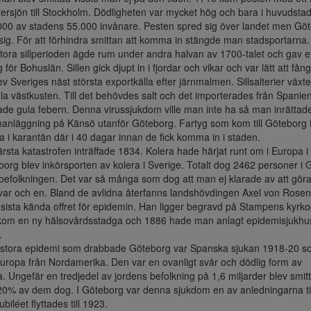
ersjön till Stockholm. Dödligheten var mycket hög och bara i huvudsta
000 av stadens 55.000 invånare. Pesten spred sig över landet men Gö
sig. För att förhindra smittan att komma in stängde man stadsportarna.
a sillperioden ägde rum under andra halvan av 1700-talet och gav ett
för Bohuslän. Sillen gick djupt in i fjordar och vikar och var lätt att fång
lev Sveriges näst största exportkälla efter järnmalmen. Sillsalterier växt
la västkusten. Till det behövdes salt och det importerades från Spani
ade gula febern. Denna virussjukdom ville man inte ha så man inrättad
anläggning på Känsö utanför Göteborg. Fartyg som kom till Göteborg f
ra i karantän där i 40 dagar innan de fick komma in i staden.
ta katastrofen inträffade 1834. Kolera hade härjat runt om i Europa i 
borg blev inkörsporten av kolera i Sverige. Totalt dog 2462 personer i 
efolkningen. Det var så många som dog att man ej klarade av att gör
ll var och en. Bland de avlidna återfanns landshövdingen Axel von Rose
 sista kända offret för epidemin. Han ligger begravd på Stampens kyrko
m en ny hälsovårdsstadga och 1886 hade man anlagt epidemisjukhus
.
tora epidemi som drabbade Göteborg var Spanska sjukan 1918-20 s
ropa från Nordamerika. Den var en ovanligt svår och dödlig form av
a. Ungefär en tredjedel av jordens befolkning på 1,6 miljarder blev smit
0% av dem dog. I Göteborg var denna sjukdom en av anledningarna till
biléet flyttades till 1923.