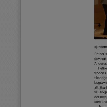
sjukdoma
Pether s
devisen
Andersso
Pether f
freden i
riksdage
begravni
all läka
till i b
det mest
som leva
Hur man