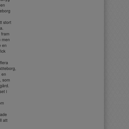
den
teborg
 stort
a.
e fram
en men
e en
ick
flera
Göteborg,
a en
n, som
gård.
et i
om
tade
 att