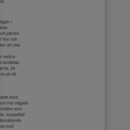
id.
igger i
stes.
dock påmint
ur hon och
kar att visa
de vackra
sa landskap
urta, ett
na på att
ukade bord.
som inte vågade
sbrösten som
s, brysselkål
 välsmakande
älva med