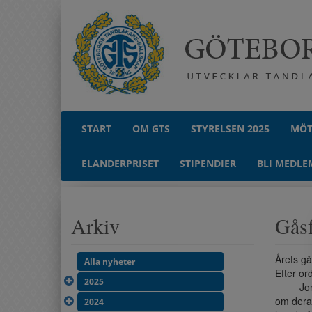
START
OM GTS
STYRELSEN 2025
MÖT
ELANDERPRISET
STIPENDIER
BLI MEDLE
Arkiv
Gåsf
Årets gå
Alla nyheter
Efter or
2025
Jonas
om dera
2024