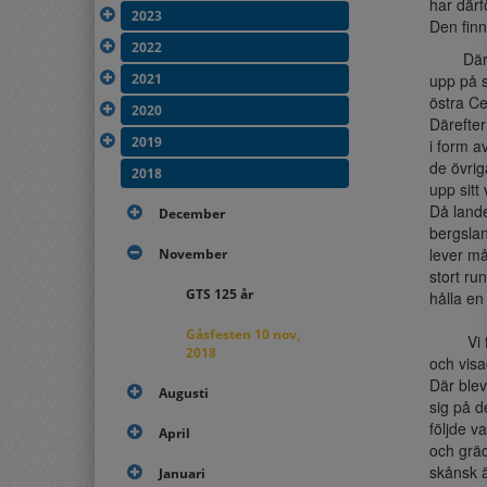
har därf
2023
Den finn
2022
Däref
2021
upp på s
östra Ce
2020
Därefter
2019
i form a
de övrig
2018
upp sitt
Då lande
December
bergslan
lever må
November
stort ru
GTS 125 år
hålla en
Gåsfesten 10 nov,
Vi fi
2018
och visa
Där blev
Augusti
sig på d
följde v
April
och gräd
skånsk ä
Januari