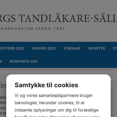
ESTIDER 2025
KURSER 2025
STADGAR
NYHETER
S
M
KONTAKTA OSS
esten 10 nov, 2018
Samtykke til cookies
Vi og vores samarbejdspartnere bruger
sfest gick av stapeln den 10 november på självaste Mårtensafton.
dföranden Margaretha Lindqvists hälsningsrapport berättade
teknologier, herunder cookies, til at
 Nilsson från GlaxoSmithKline, kvällens sponsor,
indsamle oplysninger om dig til forskellige
s tandkräm Parodontax. Den innehåller 67% natriumbikarbonat och