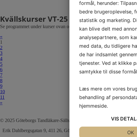
formål, herunder: Tilpasn
bedre brugeroplevelse, fu
Kvällskurser VT-25
20 Januari
statistik og marketing. D
Se programmet under kurser ovan och anmäl er!
kan blive delt med anno
«
analysepartnere, som k
1
med data, du tidligere ha
2
3
de har indsamlet gennem
4
tjenester. Ved at klikke p
5
6
samtykke til disse formål
7
8
9
Læs mere om vores brug
10
behandling af persondat
11
»
hjemmeside.
VIS
DETAL
© 2025 Göteborgs Tandläkare-Sällskap |
Erik Dahlbergsgatan 9, 411 26, Göteborg |
JA
NEJ
OK