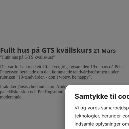
Fullt hus på GTS kvällskurs
21 Mars
”Fullt hus på GTS kvällskurs”
Det var fullsatt med ett 70-tal vetgiriga gtsare den 19:e mars då Pelle
Pettersson berättade om den kommande tandvårdsreformen under
rubriken ”10-tandvården - don’t worry, be happy”.
Praktikertjänsts cheftandläkare Anders Jonsson medverkade i en
paneldiskussion och Per Engstrand, ordförande i Kursnämnden
Samtykke til co
modererade.
Vi og vores samarbejdsp
teknologier, herunder cook
indsamle oplysninger om d