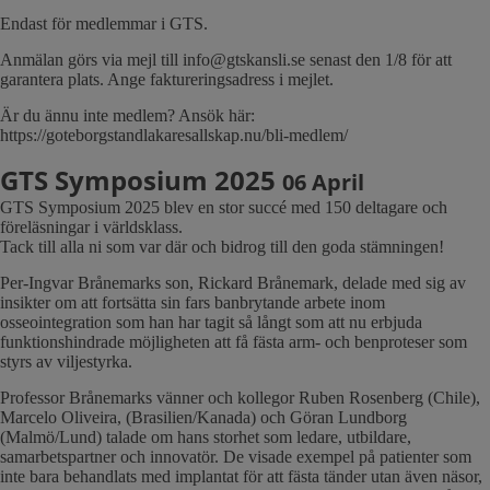
Endast för medlemmar i GTS.
Anmälan görs via mejl till info@gtskansli.se senast den 1/8 för att
garantera plats. Ange faktureringsadress i mejlet.
Är du ännu inte medlem? Ansök här:
https://goteborgstandlakaresallskap.nu/bli-medlem/
GTS Symposium 2025
06 April
GTS Symposium 2025 blev en stor succé med 150 deltagare och
föreläsningar i världsklass.
Tack till alla ni som var där och bidrog till den goda stämningen!
Per-Ingvar Brånemarks son, Rickard Brånemark, delade med sig av
insikter om att fortsätta sin fars banbrytande arbete inom
osseointegration som han har tagit så långt som att nu erbjuda
funktionshindrade möjligheten att få fästa arm- och benproteser som
styrs av viljestyrka.
Professor Brånemarks vänner och kollegor Ruben Rosenberg (Chile),
Marcelo Oliveira, (Brasilien/Kanada) och Göran Lundborg
(Malmö/Lund) talade om hans storhet som ledare, utbildare,
samarbetspartner och innovatör. De visade exempel på patienter som
inte bara behandlats med implantat för att fästa tänder utan även näsor,