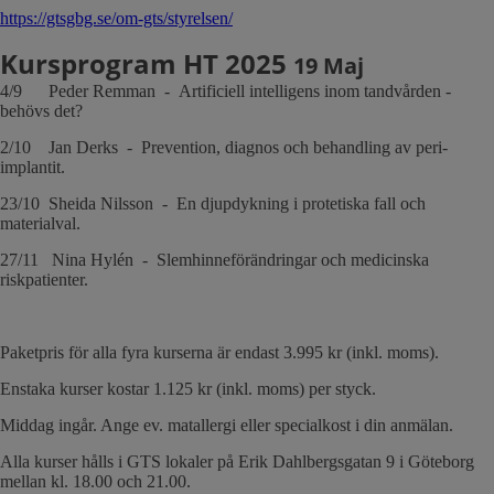
https://gtsgbg.se/om-gts/styrelsen/
Kursprogram HT 2025
19 Maj
4/9 Peder Remman - Artificiell intelligens inom tandvården -
behövs det?
2/10 Jan Derks - Prevention, diagnos och behandling av peri-
implantit.
23/10 Sheida Nilsson - En djupdykning i protetiska fall och
materialval.
27/11 Nina Hylén - Slemhinneförändringar och medicinska
riskpatienter.
Paketpris för alla fyra kurserna är endast 3.995 kr (inkl. moms).
Enstaka kurser kostar 1.125 kr (inkl. moms) per styck.
Middag ingår. Ange ev. matallergi eller specialkost i din anmälan.
Alla kurser hålls i GTS lokaler på Erik Dahlbergsgatan 9 i Göteborg
mellan kl. 18.00 och 21.00.