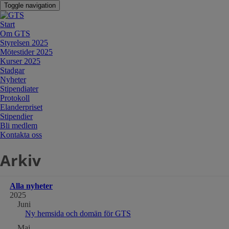
Toggle navigation
Start
Om GTS
Styrelsen 2025
Mötestider 2025
Kurser 2025
Stadgar
Nyheter
Stipendiater
Protokoll
Elanderpriset
Stipendier
Bli medlem
Kontakta oss
Arkiv
Alla nyheter
2025
Juni
Ny hemsida och domän för GTS
Maj