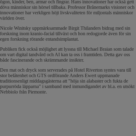
ögon, kinder, ben, armar och fingrar. Hans innovationer har också gett
döva människor sin hörsel tillbaka. Professor Brånemarks visioner och
innovationer har verkligen höjt livskvaliteten för miljontals människor
världen över.
Nicole Winitsky uppmärksammade Birgit Thilanders bidrag med sin
forskning inom kranio-facial tillväxt och hon redogjorde även för sin
egen forskning rörande entandsimplantat.
Publiken fick också möjlighet att lyssna till Michael Braian som talade
om vart digital tandvård och AI kan ta oss i framtiden. Detta gav oss
både fascinerande och skrämmande insikter.
Den mat och dryck som serverades på Hotel Riverton syntes vara till
stor belåtenhet och GTS ordförande Anders Ewert uppmanade
traditionsenligt middagsgästerna att "höja sin alabaster och fukta de
purpurröda läpparna" i samband med inmundigandet av bl.a. en utsökt
Nebbiolo från Piemonte.