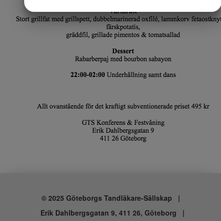
JA
NEJ
JA
NEJ
MARKETING
STATISTIK
© 2025 Göteborgs Tandläkare-Sällskap |
Erik Dahlbergsgatan 9, 411 26, Göteborg |