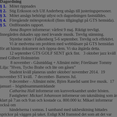
Dagordning
§ 1.
Mötet öppnades
§ 2.
Stig Eriksson och Ulf Anderberg utsågs till justeringspersoner.
§ 3.
Mötet ansågs behörigt utlyst och dagordningen fastställdes.
§ 4.
Föregående mötesprotokoll (finns tillgängligt på GTS hemsida).
§ 5.
Ordförandes rapport.
Anna Bogren
informerar: vårfest 9 maj. Riktigt trevligt.
Innegården dukades upp med levande musik. Trevlig stämning.
Styrelse möte i Falkenberg 5-6 september. Trevlig och effektivt.
Vi är medvetna om problem med webbläsare på GTS hemsidan
för att hämta dokument och öppna dem. Vi ska åtgärda detta.
12 september GTS GOLF SENT gick fint. 3 oktober jazz kväll
med Gilbert Holmström
8 november - Gåsmiddag + Allmänt möte; Föreläsare Tommy
Lilja: ”Hven, Tycho Brahe och lite om gåsen”
Student kväll planeras under oktober/ november 2014. 19
november ST kväll. 7 december- Barnens Jul.
9 december – Allmänt möte, Björn Ranelid samt live musik. 17
januari – högtidssammanträdande
Catharina Hall
informerar om kursverksamhet under hösten.
Fastigheter:
Mickael Johansson
informerar om takmålning som är
klart på 7:an och 9:an och kostade ca. 800.000 kr. Mikael informerar
också om
händelserna i somras. I samband med takbesiktning hittades
sprickor på väggen på taket. Enligt KM framstod det som att det var