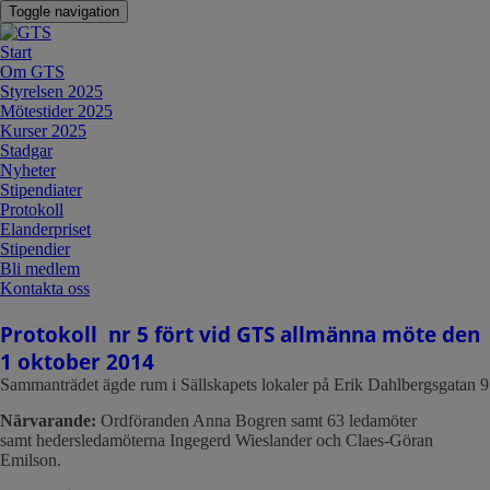
Toggle navigation
Start
Om GTS
Styrelsen 2025
Mötestider 2025
Kurser 2025
Stadgar
Nyheter
Stipendiater
Protokoll
Elanderpriset
Stipendier
Bli medlem
Kontakta oss
Protokoll nr 5 fört vid GTS allmänna möte den
1 oktober 2014
Sammanträdet ägde rum i Sällskapets lokaler på Erik Dahlbergsgatan 9
Närvarande:
Ordföranden Anna Bogren samt 63 ledamöter
samt hedersledamöterna Ingegerd Wieslander och Claes-Göran
Emilson.