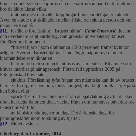
hon ska undersöka osteoporos och osteoartros samband och förekomst
hos de äldre likaså vilka
drabbas mest och vilka kopplingar finns när det gäller käkleder.
Även en studie om skillnaden mellan friska och sjuka person och om
deras livs kvalité.
§11
. Kvällens föreläsning: “Brustet hjärta”.
Elmir Omerović
docent
och överläkare samt kardiolog, Sahlgrenska universitetssjukhuset
föreläser om fenomenet
“brustet hjärta” som drabbar ca 2500 personer, främst kvinnor,
årligen i Sverige. Brustet hjärta är inte längre någon myt utan en
hjärthändelse som liknar en
hjärtinfarkt och som tycks utlösas av stark stress. Ett ämne som
kräver interdisciplinär approach. Första fall upptäcktes 2005 på
Sahlgrenska Universitet
sjukhus. Föreläsning lyfte frågan om människa kan dö av brustet
hjärta vid: sorg, desperation, rädsla, ångest, olyckligt kärlek. Ja, Hjärta
kan bokstavligt
spricka! Elmir berättade också om att självläkning av hjärta sker
ofta efter detta fenomen dock väckte frågan om hur stress påverkar oss
likaså hur vår bild
av kliniskforskning ser ut idag. Det är kanske dags för
paradigmskiftet inom forskning av hjärtat.
§12
. Mötet avslutas.
Göteborg den 1 oktober, 2014